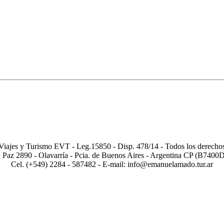
otros
|
Términos y Condiciones
|
Política de privacidad
|
Links de inte
ajes y Turismo EVT - Leg.15850 - Disp. 478/14 - Todos los derechos
. Paz 2890 - Olavarría - Pcia. de Buenos Aires - Argentina CP (B740
Cel. (+549) 2284 - 587482 - E-mail: info@emanuelamado.tur.ar